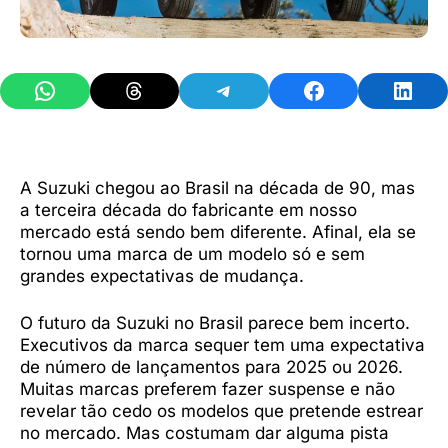
Share on WhatsApp
Share on Threads
Share on Telegram
Share on Facebook
Share 
A Suzuki chegou ao Brasil na década de 90, mas
a terceira década do fabricante em nosso
mercado está sendo bem diferente. Afinal, ela se
tornou uma marca de um modelo só e sem
grandes expectativas de mudança.
O futuro da Suzuki no Brasil parece bem incerto.
Executivos da marca sequer tem uma expectativa
de número de lançamentos para 2025 ou 2026.
Muitas marcas preferem fazer suspense e não
revelar tão cedo os modelos que pretende estrear
no mercado. Mas costumam dar alguma pista