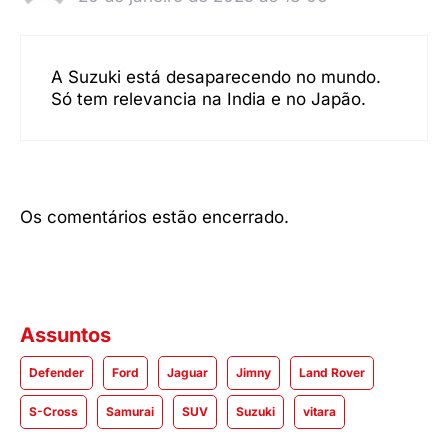
A Suzuki está desaparecendo no mundo.
Só tem relevancia na India e no Japão.
Os comentários estão encerrado.
Assuntos
Defender
Ford
Jaguar
Jimny
Land Rover
S-Cross
Samurai
SUV
Suzuki
vitara