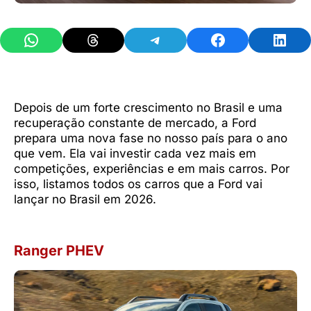
Share on WhatsApp
Share on Threads
Share on Telegram
Share on Facebook
Share 
Depois de um forte crescimento no Brasil e uma
recuperação constante de mercado, a Ford
prepara uma nova fase no nosso país para o ano
que vem. Ela vai investir cada vez mais em
competições, experiências e em mais carros. Por
isso, listamos todos os carros que a Ford vai
lançar no Brasil em 2026.
Ranger PHEV