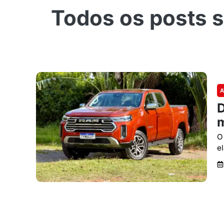
A
D
m
O
e