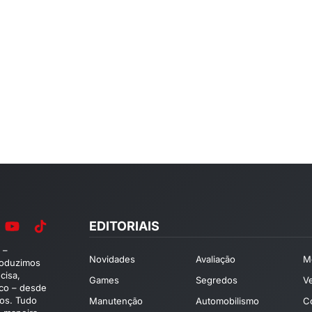
EDITORIAIS
 –
Novidades
Avaliação
M
roduzimos
cisa,
Games
Segredos
V
ico – desde
os. Tudo
Manutenção
Automobilismo
C