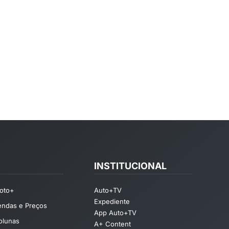
INSTITUCIONAL
oto+
Auto+TV
Expediente
endas e Preços
App Auto+TV
olunas
A+ Content