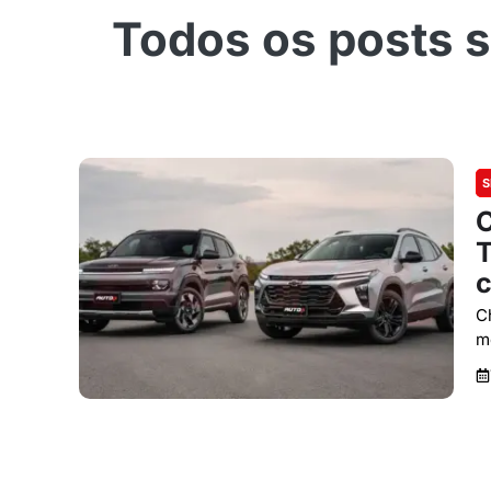
S
C
T
c
C
m