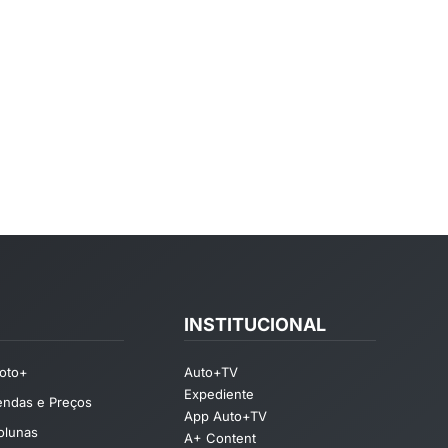
INSTITUCIONAL
oto+
Auto+TV
Expediente
endas e Preços
App Auto+TV
olunas
A+ Content