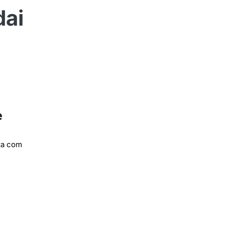
dai
e
ta com