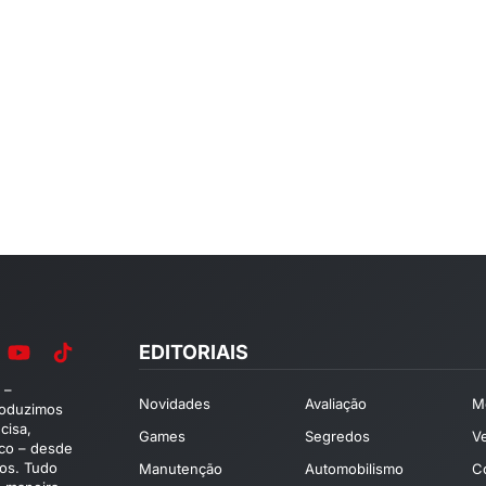
EDITORIAIS
 –
Novidades
Avaliação
M
roduzimos
cisa,
Games
Segredos
V
ico – desde
os. Tudo
Manutenção
Automobilismo
C