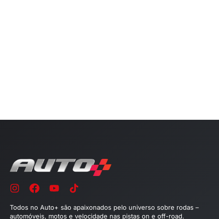
Todos no Auto+ são apaixonados pelo universo sobre rodas –
automóveis, motos e velocidade nas pistas on e off-road.