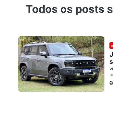
A
J
s
V
u