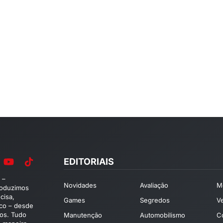
EDITORIAIS
 –
Novidades
Avaliação
M
roduzimos
cisa,
Games
Segredos
V
ico – desde
os. Tudo
Manutenção
Automobilismo
C