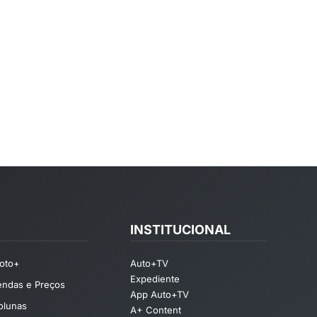
INSTITUCIONAL
oto+
Auto+TV
Expediente
endas e Preços
App Auto+TV
olunas
A+ Content