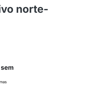
vo norte-
u sem
 mas