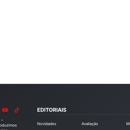
EDITORIAIS
 –
Novidades
Avaliação
M
roduzimos