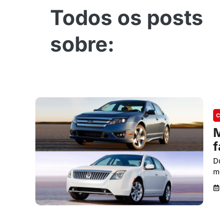
C
M
f
D
mo