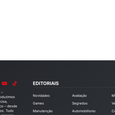
EDITORIAIS
 –
Novidades
Avaliação
M
roduzimos
cisa,
Games
Segredos
V
ico – desde
os. Tudo
Manutenção
Automobilismo
C