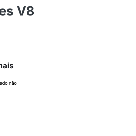
es V8
mais
cado não