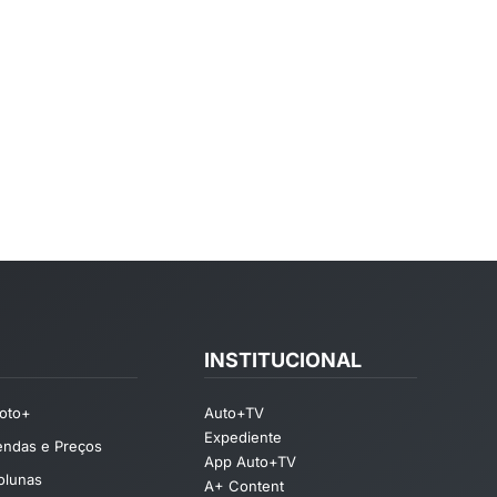
INSTITUCIONAL
oto+
Auto+TV
Expediente
endas e Preços
App Auto+TV
olunas
A+ Content