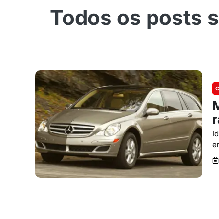
C
M
r
I
e