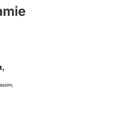
amie
a,
assim,