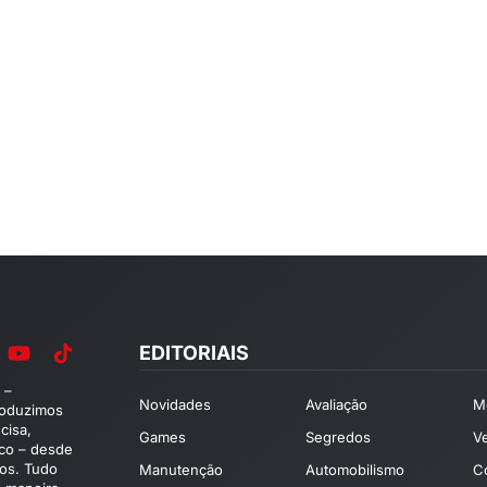
EDITORIAIS
 –
Novidades
Avaliação
M
roduzimos
cisa,
Games
Segredos
V
ico – desde
os. Tudo
Manutenção
Automobilismo
C