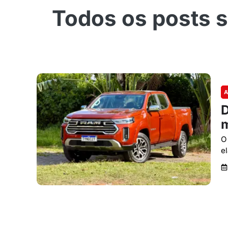
A
D
m
O
e