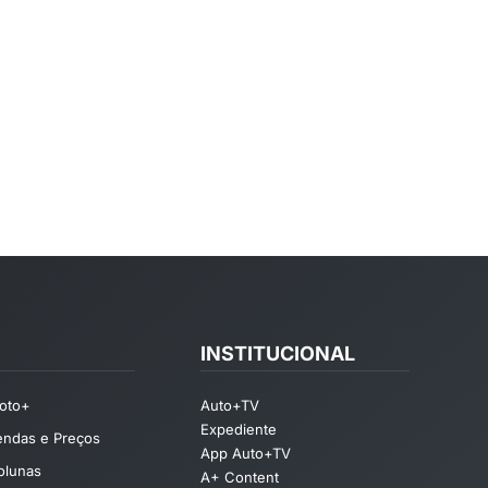
INSTITUCIONAL
oto+
Auto+TV
Expediente
endas e Preços
App Auto+TV
olunas
A+ Content