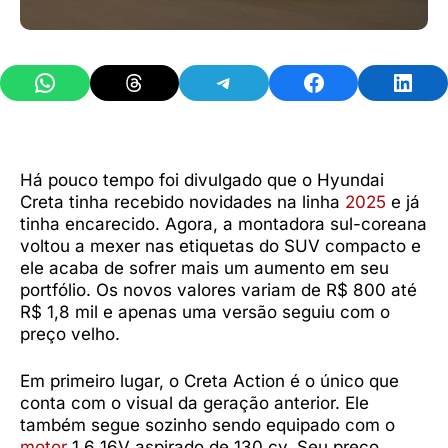
Share on WhatsApp
Share on Threads
Share on Telegram
Share on Facebook
Share 
Há pouco tempo foi divulgado que o Hyundai
Creta tinha recebido novidades na linha
2025
e já
tinha encarecido. Agora, a montadora sul-coreana
voltou a mexer nas etiquetas do SUV compacto e
ele acaba de sofrer mais um aumento em seu
portfólio. Os novos valores variam de R$ 800 até
R$ 1,8 mil e apenas uma versão seguiu com o
preço velho.
Em primeiro lugar, o Creta Action é o único que
conta com o visual da geração anterior. Ele
também segue sozinho sendo equipado com o
motor
1.6 16V aspirado de 130 cv. Seu preço