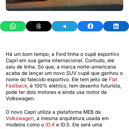
Share on WhatsApp
Share on Threads
Share on Telegram
Share on Facebook
Share 
Há um bom tempo, a Ford tinha o cupê esportivo
Capri em sua gama internacional. Contudo, ele
saiu de linha. Só que, a marca norte-americana
acaba de lançar um novo SUV cupê que ganhou o
nome do falecido esportivo. Ele tem jeito de
Fiat
Fastback
, é 100% elétrico, tem desenho futurista,
pode ter dois motores e ainda usa motor da
Volkswagen.
O novo Capri utiliza a plataforma MEB da
Volkswagen
, a mesma arquitetura usada em
modelos como o
ID.4
e ID.5. Ele será uma