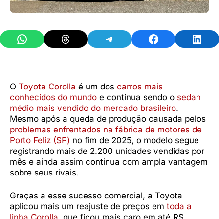
Share on WhatsApp
Share on Threads
Share on Telegram
Share on Facebook
Share 
O
Toyota Corolla
é um dos
carros mais
conhecidos do mundo
e continua sendo o
sedan
médio mais vendido do mercado brasileiro
.
Mesmo após a queda de produção causada pelos
problemas enfrentados na fábrica de motores de
Porto Feliz (SP)
no fim de 2025, o modelo segue
registrando mais de 2.200 unidades vendidas por
mês e ainda assim continua com ampla vantagem
sobre seus rivais.
Graças a esse sucesso comercial, a Toyota
aplicou mais um reajuste de preços em
toda a
linha Corolla
, que ficou mais caro em até R$