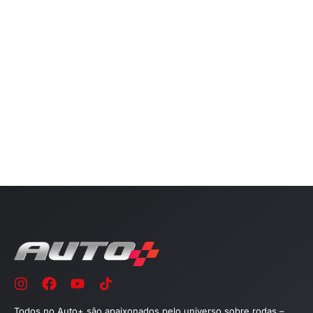
Todos no Auto+ são apaixonados pelo universo sobre rodas –