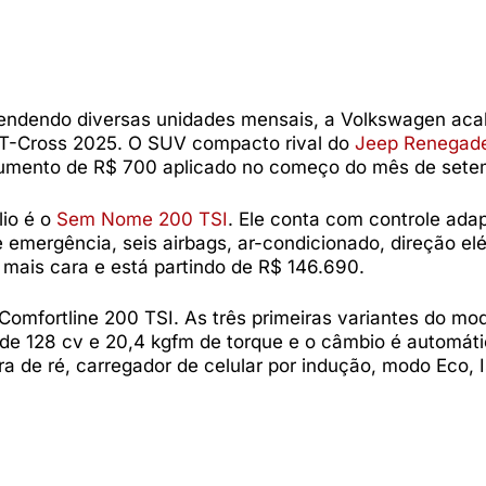
vendendo diversas unidades mensais, a Volkswagen ac
o T-Cross 2025. O SUV compacto rival do
Jeep Renegad
aumento de R$ 700 aplicado no começo do mês de sete
lio é o
Sem Nome 200 TSI
. Ele conta com controle ada
emergência, seis airbags, ar-condicionado, direção elé
mais cara e está partindo de R$ 146.690.
omfortline 200 TSI. As três primeiras variantes do mo
lex de 128 cv e 20,4 kgfm de torque e o câmbio é automát
a de ré, carregador de celular por indução, modo Eco, I