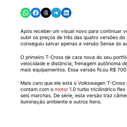
Share on WhatsApp
Share on Facebook
Share on Threads
Share on Telegram
Share on LinkedIn
Após receber um visual novo para continuar 
subir os preços de três das quatro versões d
conseguiu salvar apenas a versão Sense do 
O primeiro T-Cross de cara nova do seu portfó
velocidade e distância, frenagem autônoma de 
mais equipamentos. Essa versão ficou R$ 700 
Mais caro que ele está o Volkswagen T-Cross C
contam com o
motor
1.0 turbo tricilíndrico f
seis marchas. De série, esta versão traz câmer
iluminação ambiente e outros itens.