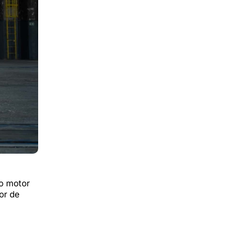
 o motor
or de