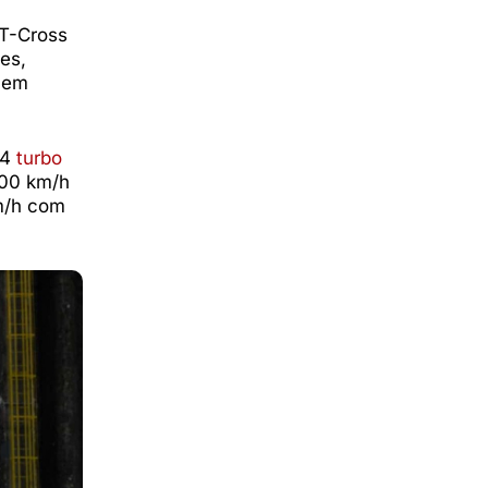
 T-Cross
tes,
a em
.4
turbo
100 km/h
m/h com