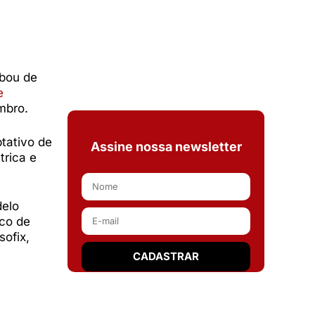
abou de
e
mbro.
ptativo de
Assine nossa newsletter
trica e
delo
ico de
sofix,