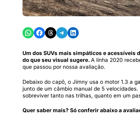
Share on WhatsApp
Share on Facebook
Share on Threads
Share on Telegram
Share on LinkedIn
Um dos SUVs mais simpáticos e acessíveis d
do que seu visual sugere.
A linha 2020 receb
que passou por nossa avaliação.
Debaixo do capô, o Jimny usa o motor 1.3 a ga
junto de um câmbio manual de 5 velocidades. O
sobreviver tanto nas trilhas, quanto em um pa
Quer saber mais? Só conferir abaixo a avali