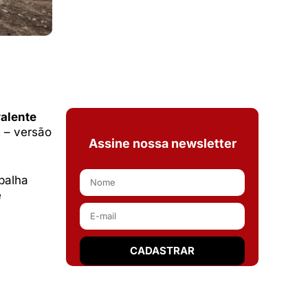
alente
 – versão
Assine nossa newsletter
balha
e