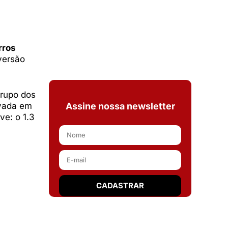
rros
versão
grupo dos
evada em
Assine nossa newsletter
ve: o 1.3