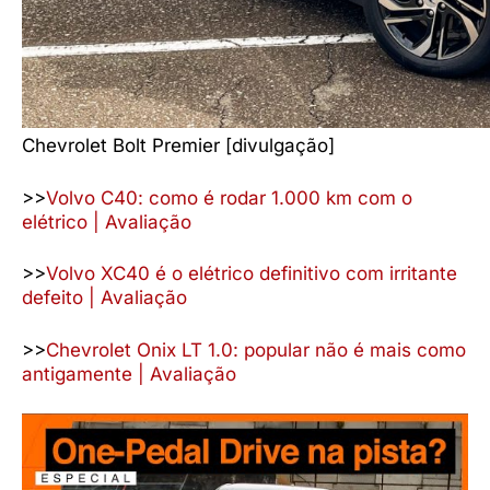
Chevrolet Bolt Premier [divulgação]
>>
Volvo C40: como é rodar 1.000 km com o
elétrico | Avaliação
>>
Volvo XC40 é o elétrico definitivo com irritante
defeito | Avaliação
>>
Chevrolet Onix LT 1.0: popular não é mais como
antigamente | Avaliação