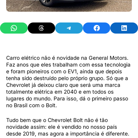
Share on WhatsApp
Share on Threads
Share on Telegram
Share on Facebook
Share 
Carro elétrico não é novidade na General Motors.
Faz anos que eles trabalham com essa tecnologia
e foram pioneiros com o EV1, ainda que depois
tenha sido destruído pelo próprio grupo. Só que a
Chevrolet já deixou claro que será uma marca
totalmente elétrica em 2040 e em todos os
lugares do mundo. Para isso, dá o primeiro passo
no Brasil com o Bolt.
Tudo bem que o Chevrolet Bolt não é tão
novidade assim: ele é vendido no nosso país
desde 2019, mas agora a importância é diferente.