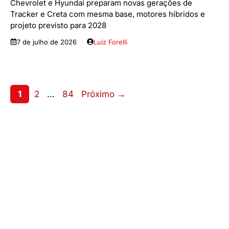
Chevrolet e Hyundai preparam novas gerações de
Tracker e Creta com mesma base, motores híbridos e
projeto previsto para 2028
7 de julho de 2026
Luiz Forelli
Page
Page
Page
1
2
…
84
Próximo
→