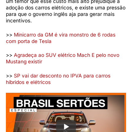
um temor que esse custo mais alto prejudique a
adoção dos carros elétricos, e existe uma pressão
para que o governo inglês aja para gerar mais
incentivos.
>>
Minicarro da GM é vira monstro de 6 rodas
com porta de Tesla
>>
Agradeça ao SUV elétrico Mach E pelo novo
Mustang existir
>>
SP vai dar desconto no IPVA para carros
híbridos e elétricos