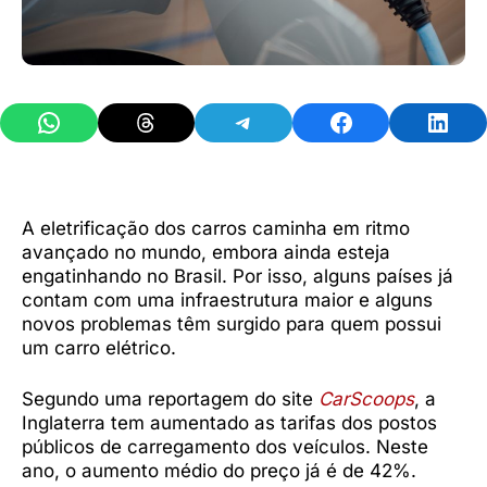
Share on WhatsApp
Share on Threads
Share on Telegram
Share on Facebook
Share 
A eletrificação dos carros caminha em ritmo
avançado no mundo, embora ainda esteja
engatinhando no Brasil. Por isso, alguns países já
contam com uma infraestrutura maior e alguns
novos problemas têm surgido para quem possui
um carro elétrico.
Segundo uma reportagem do site
CarScoops
, a
Inglaterra tem aumentado as tarifas dos postos
públicos de carregamento dos veículos. Neste
ano, o aumento médio do preço já é de 42%.