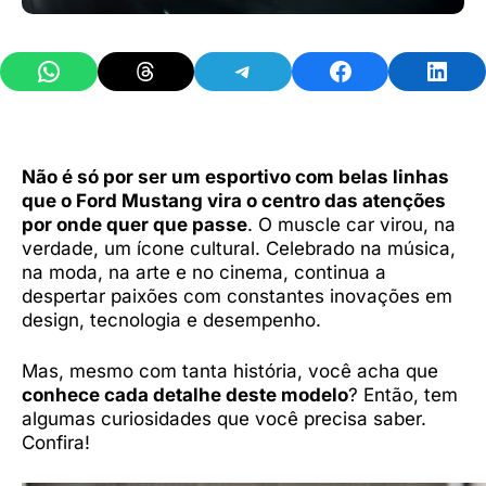
Share on WhatsApp
Share on Threads
Share on Telegram
Share on Facebook
Share 
Não é só por ser um esportivo com belas linhas
que o Ford Mustang vira o centro das atenções
por onde quer que passe
. O muscle car virou, na
verdade, um ícone cultural. Celebrado na música,
na moda, na arte e no cinema, continua a
despertar paixões com constantes inovações em
design, tecnologia e desempenho.
Mas, mesmo com tanta história, você acha que
conhece cada detalhe deste modelo
? Então, tem
algumas curiosidades que você precisa saber.
Confira!