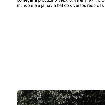
começar a produzir o veículo. Já em 1974, o C
mundo e ele já havia batido diversos recordes