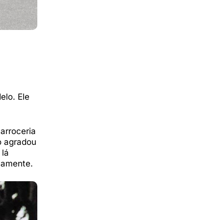
elo. Ele
arroceria
o agradou
 lá
vamente.