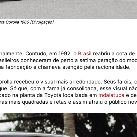
ta Corolla 1966 [Divulgação]
ionalmente. Contudo, em 1992, o
Brasil
reabriu a cota de
rasileiros conheceram de perto a sétima geração do mod
sua fabricação e chamava atenção pela racionalidade.
rolla recebeu o visual mais arredondado. Seus faróis, c
que. Só que, com a fama já consolidada, esse visual nã
icado na planta da Toyota localizada em
Indaiatuba
e de
has mais quadradas e retas e assim atraiu o público no