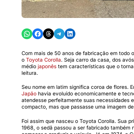
Share on WhatsApp
Share on Facebook
Share on Threads
Share on Telegram
Share on LinkedIn
Com mais de 50 anos de fabricação em todo 
o
Toyota Corolla
. Seja carro da casa, dos av
médio
japonês
tem características que o torna
leitura.
Seu nome em latim significa coroa de flores
Japão
havia evoluído economicamente e tecno
atendesse perfeitamente suas necessidades e 
compacto, mas que passasse uma imagem de 
Foi assim que nasceu o Toyota Corolla. Sua pr
1968, o sedã passou a ser fabricado também