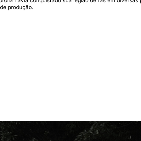
orolla havia conquistado sua legião de fãs em diversas 
 de produção.