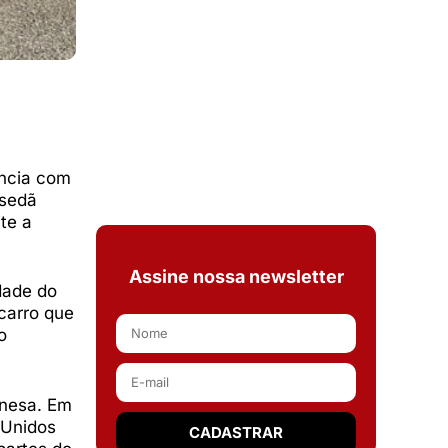
ência com
 sedã
te a
Assine nossa newsletter
dade do
carro que
o
onesa. Em
 Unidos