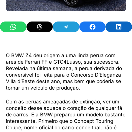
Share on WhatsApp
Share on Threads
Share on Telegram
Share on Facebook
Share 
O BMW Z4 deu origem a uma linda perua com
ares de Ferrari FF e GTC4Lusso, sua sucessora.
Revelada na última semana, a perua derivada do
conversível foi feita para o Concorso D’Eleganza
Villa d’Eeste deste ano, mas bem que poderia se
tornar um veículo de produção.
Com as peruas ameaçadas de extinção, ver um
conceito desse aquece o coração de qualquer fã
de carros. E a BMW preparou um modelo bastante
interessante. Primeiro que o Concept Touring
Coupé, nome oficial do carro conceitual, não é