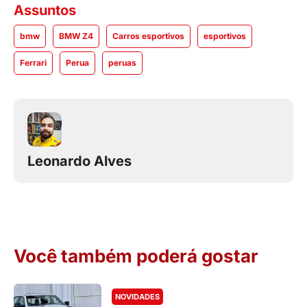
Assuntos
bmw
BMW Z4
Carros esportivos
esportivos
Ferrari
Perua
peruas
Leonardo Alves
Você também poderá gostar
NOVIDADES