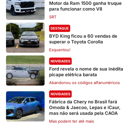
Motor da Ram 1500 ganha truque
para funcionar como V8
SRT
DESTAQUE
BYD King ficou a 60 vendas de
superar o Toyota Corolla
Esquentou!
NOVIDADES
Ford revela o nome de sua inédita
picape elétrica barata
Abandonou os códigos alfanuméricos
NOVIDADES
Fábrica da Chery no Brasil fará
Omoda & Jaecoo, Lepas e iCaur,
mas não será usada pela CAOA
Mas podem ter até mais