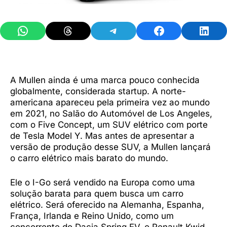
Share on WhatsApp
Share on Threads
Share on Telegram
Share on Facebook
Share 
A Mullen ainda é uma marca pouco conhecida
globalmente, considerada startup. A norte-
americana apareceu pela primeira vez ao mundo
em 2021, no Salão do Automóvel de Los Angeles,
com o Five Concept, um SUV elétrico com porte
de Tesla Model Y. Mas antes de apresentar a
versão de produção desse SUV, a Mullen lançará
o carro elétrico mais barato do mundo.
Ele o I-Go será vendido na Europa como uma
solução barata para quem busca um carro
elétrico. Será oferecido na Alemanha, Espanha,
França, Irlanda e Reino Unido, como um
concorrente do Dacia Spring EV, o Renault Kwid