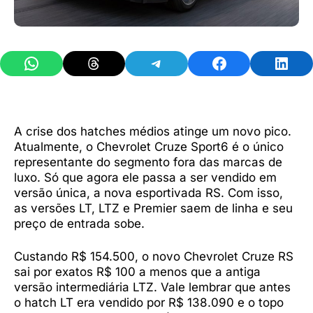
Share on WhatsApp
Share on Threads
Share on Telegram
Share on Facebook
Share 
A crise dos hatches médios atinge um novo pico.
Atualmente, o Chevrolet Cruze Sport6 é o único
representante do segmento fora das marcas de
luxo. Só que agora ele passa a ser vendido em
versão única, a nova esportivada RS. Com isso,
as versões LT, LTZ e Premier saem de linha e seu
preço de entrada sobe.
Custando R$ 154.500, o novo Chevrolet Cruze RS
sai por exatos R$ 100 a menos que a antiga
versão intermediária LTZ. Vale lembrar que antes
o hatch LT era vendido por R$ 138.090 e o topo