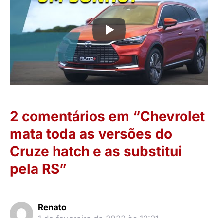
2 comentários em “Chevrolet
mata toda as versões do
Cruze hatch e as substitui
pela RS”
Renato