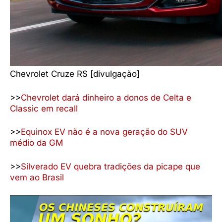
Chevrolet Cruze RS [divulgação]
>>
Chevrolet dará dinheiro a donos de Celta e
Classic em recall
>>
Equinox EV não é a nova geração do SUV
médio da GM
>>
Silverado EV quebra tradições da picape que
vem ao Brasil