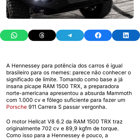
Share on WhatsApp
Share on Threads
Share on Telegram
Share on Facebook
Share 
A Hennessey para potência dos carros é igual
brasileiro para os memes: parece não conhecer o
significado de limite. Tomando como base a já
insana picape RAM 1500 TRX, a preparadora
norte-americana apresentou a absurda Mammoth
com 1.000 cv e fôlego suficiente para fazer um
Porsche
911 Carrera S passar vergonha.
O motor Hellcat V8 6.2 da RAM 1500 TRX traz
originalmente 702 cv e 89,9 kgfm de torque.
Como isso para a Hennessey é pouco, a