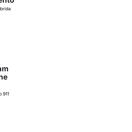
ento
brida
cam
he
o 911