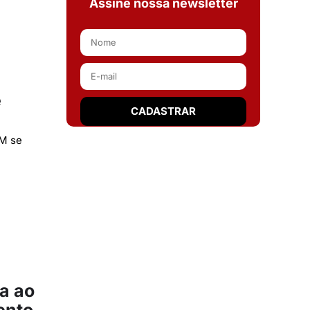
Assine nossa newsletter
é
GM se
a ao