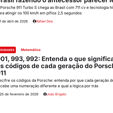
rasil fazendo o antecessor parecer l
 Porsche 911 Turbo S chega ao Brasil com 711 cv e tecnologia hí
ara atingir os 100 km/h em pífios 2,5 segundos
1 de abril de 2026
Rafael Dea
Matemática
OVIDADES
01, 993, 992: Entenda o que signifi
s códigos de cada geração do Porsc
11
ecifre os códigos da Porsche: entenda por que cada geração d
ecebe uma numeração diferente e qual a lógica por trás
25 de fevereiro de 2026
João Brigato