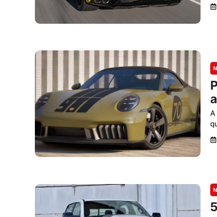
N
P
a
A
q
N
5