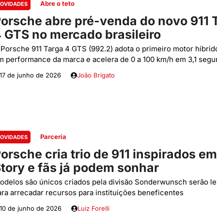
Abre o teto
OVIDADES
orsche abre pré-venda do novo 911 
 GTS no mercado brasileiro
 Porsche 911 Targa 4 GTS (992.2) adota o primeiro motor híbri
m performance da marca e acelera de 0 a 100 km/h em 3,1 seg
17 de junho de 2026
João Brigato
Parceria
OVIDADES
orsche cria trio de 911 inspirados e
tory e fãs já podem sonhar
odelos são únicos criados pela divisão Sonderwunsch serão le
ara arrecadar recursos para instituições beneficentes
10 de junho de 2026
Luiz Forelli