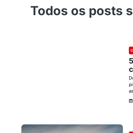
C
5
c
D
p
as