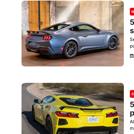
N
5
s
S
p
C
5
p
A
m