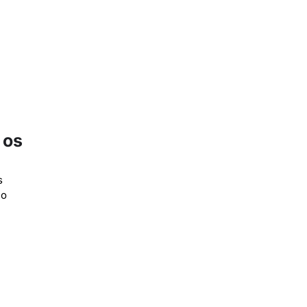
 os
s
 o