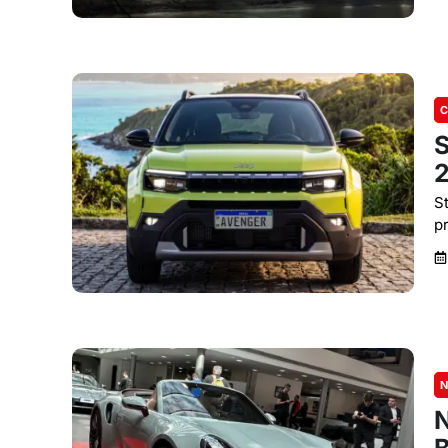
C
S
2
S
p
N
N