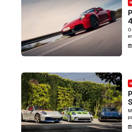
N
P
4
O
e
N
P
S
M
p