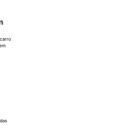
m
 carro
gem
 das