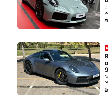
B
O
p
N
9
o
9
D
r