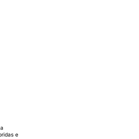
va
bridas e