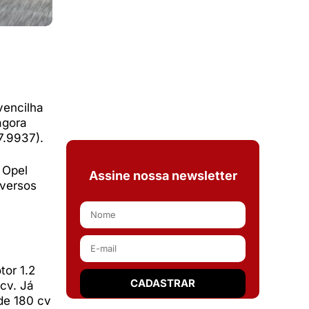
vencilha
agora
7.9937).
 Opel
Assine nossa newsletter
iversos
or 1.2
 cv. Já
 de 180 cv