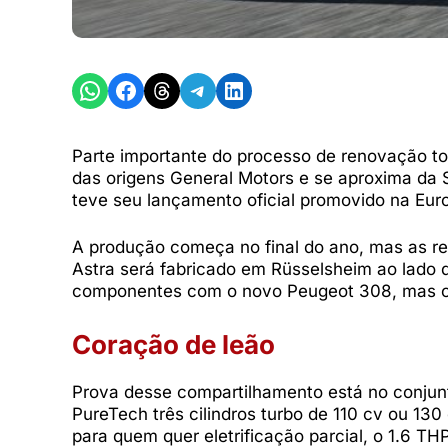
Share on WhatsApp
Share on Facebook
Share on Threads
Share on Telegram
Share on LinkedIn
Parte importante do processo de renovação to
das origens General Motors e se aproxima da 
teve seu lançamento oficial promovido na Euro
A produção começa no final do ano, mas as res
Astra será fabricado em Rüsselsheim ao lado d
componentes com o novo Peugeot 308, mas com
Coração de leão
Prova desse compartilhamento está no conjun
PureTech três cilindros turbo de 110 cv ou 130
para quem quer eletrificação parcial, o 1.6 TH