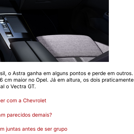
sil, o Astra ganha em alguns pontos e perde em outros.
 cm maior no Opel. Já em altura, os dois praticamente
al o Vectra GT.
er com a Chevrolet
ram parecidos demais?
am juntas antes de ser grupo