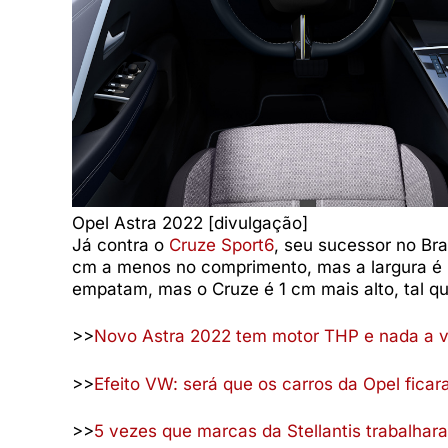
Opel Astra 2022 [divulgação]
Já contra o
Cruze Sport6
, seu sucessor no Bra
cm a menos no comprimento, mas a largura é 6
empatam, mas o Cruze é 1 cm mais alto, tal qu
>>
Novo Astra 2022 tem motor THP e nada a v
>>
Efeito VW: será que os carros da Opel fica
>>
5 vezes que marcas da Stellantis trabalhar