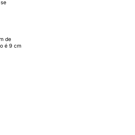
 se
 m de
lo é 9 cm