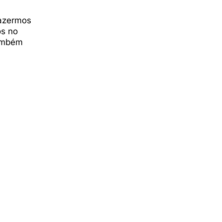
razermos
os no
também