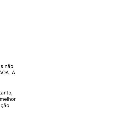
as não
CAOA. A
tanto,
 melhor
ação