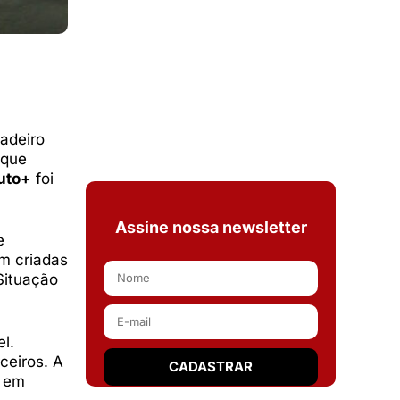
adeiro
 que
uto+
foi
Assine nossa newsletter
e
am criadas
Situação
l.
ceiros. A
s em