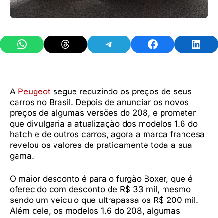
Share on WhatsApp
Share on Threads
Share on Telegram
Share on Facebook
Share 
A
Peugeot
segue reduzindo os preços de seus
carros no Brasil. Depois de anunciar os novos
preços de algumas versões do 208, e prometer
que divulgaria a atualização dos modelos 1.6 do
hatch e de outros carros, agora a marca francesa
revelou os valores de praticamente toda a sua
gama.
O maior desconto é para o furgão Boxer, que é
oferecido com desconto de R$ 33 mil, mesmo
sendo um veículo que ultrapassa os R$ 200 mil.
Além dele, os modelos 1.6 do 208, algumas