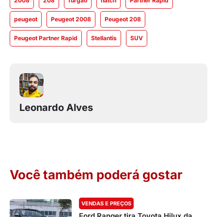
2008
208
furgão
hatch
Partner Rapid
peugeot
Peugeot 2008
Peugeot 208
Peugeot Partner Rapid
Stellantis
SUV
Leonardo Alves
Você também poderá gostar
VENDAS E PREÇOS
Ford Ranger tira Toyota Hilux da