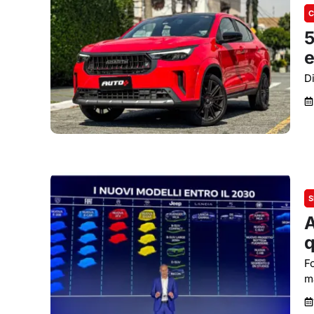
C
5
e
D
S
A
q
F
m