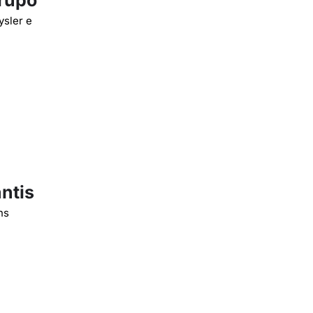
grupo
ysler e
antis
ns