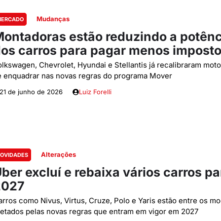
Mudanças
ERCADO
ontadoras estão reduzindo a potênc
os carros para pagar menos impost
olkswagen, Chevrolet, Hyundai e Stellantis já recalibraram mot
e enquadrar nas novas regras do programa Mover
21 de junho de 2026
Luiz Forelli
Alterações
OVIDADES
ber excluí e rebaixa vários carros pa
2027
arros como Nivus, Virtus, Cruze, Polo e Yaris estão entre os m
fetados pelas novas regras que entram em vigor em 2027