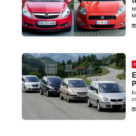
t
Mu
M
C
E
P
E
c