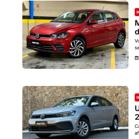
M
M
d
V
s
N
U
C
a