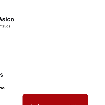
ásico
ntavos
os
ras