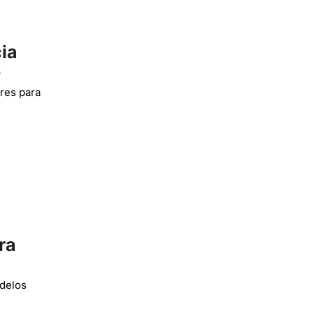
ia
o
ores para
ra
odelos