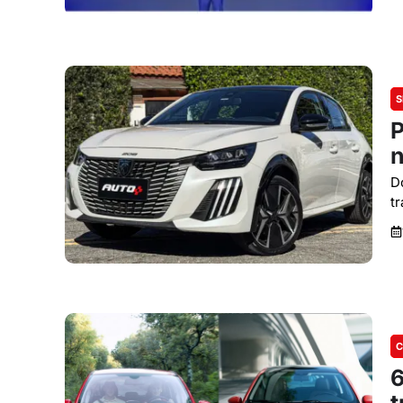
S
P
n
D
t
C
6