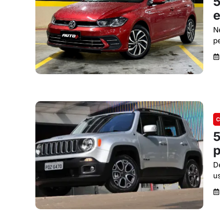
5
e
N
p
C
5
p
D
u