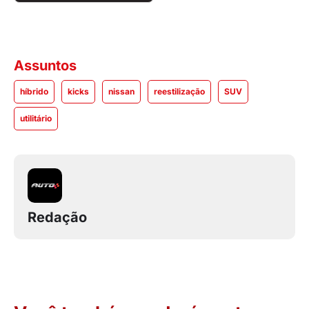
Assuntos
híbrido
kicks
nissan
reestilização
SUV
utilitário
Redação