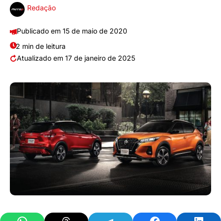
Redação
15 de maio de 2020
2 min de leitura
17 de janeiro de 2025
Share on WhatsApp
Share on Threads
Share on Telegram
Share on Facebook
Share 