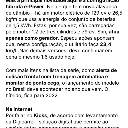
Mas a principal novidade aqui é a configuração
híbrida e-Power
. Nela – que tem nova alavanca
de câmbio – há um motor elétrico de 129 cv e 26,5
kgfm que usa a energia do conjunto de baterias
de 1,5 kWh. Estas, por sua vez, são carregadas
pelo motor 1.2 de três cilindros e 79 cv. Sim,
atua
apenas como gerador
. Especulações apontam
que, nesta configuração, o utilitário faça
23,4
km/l
. Nas demais versões, deve continuar em
cena o mesmo 1.6 usado hoje.
Com mais itens na lista de série, como
alerta de
colisão frontal com frenagem automática e
monitor de ponto cego
, o lançamento do modelo
no Brasil deve acontecer no ano que vem. O
híbrido, fica para 2022.
Na internet
Por falar no
Kicks
, de acordo com levantamento
da Digicarro – solução digital que permite ao
usuário cotar, comparar preços e negociar carros