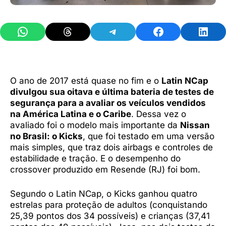
Share on WhatsApp
Share on Threads
Share on Telegram
Share on Facebook
Share 
O ano de 2017 está quase no fim e o
Latin NCap
divulgou sua oitava e última bateria de testes de
segurança para a avaliar os veículos vendidos
na América Latina e o Caribe
. Dessa vez o
avaliado foi o modelo mais importante da
Nissan
no Brasil: o Kicks
, que foi testado em uma versão
mais simples, que traz dois airbags e controles de
estabilidade e tração. E o desempenho do
crossover produzido em Resende (RJ) foi bom.
Segundo o Latin NCap, o Kicks ganhou quatro
estrelas para proteção de adultos (conquistando
25,39 pontos dos 34 possíveis) e crianças (37,41