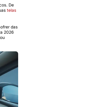
cos. De
duas
telas
ofrer das
ra 2026
 ou