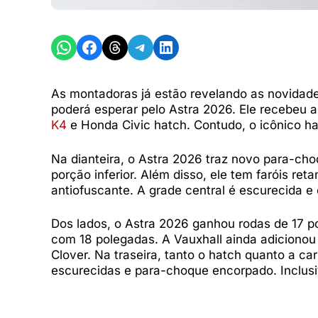
Share on WhatsApp
Share on Facebook
Share on Threads
Share on Telegram
Share on LinkedIn
As montadoras já estão revelando as novidade
poderá esperar pelo Astra 2026. Ele recebeu 
K4
e Honda Civic hatch. Contudo, o icônico ha
Na dianteira, o Astra 2026 traz novo para-c
porção inferior. Além disso, ele tem faróis ret
antiofuscante. A grade central é escurecida e
Dos lados, o Astra 2026 ganhou rodas de 17 po
com 18 polegadas. A Vauxhall ainda adicionou
Clover. Na traseira, tanto o hatch quanto a ca
escurecidas e para-choque encorpado. Inclu