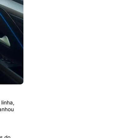
linha,
ganhou
os do