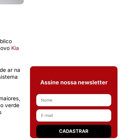
blico
 novo
Kia
de ar na
istema
Assine nossa newsletter
maiores,
 o verde
s