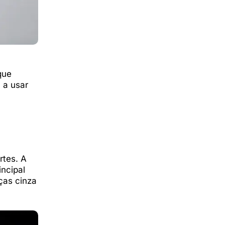
que
 a usar
rtes. A
incipal
ças cinza