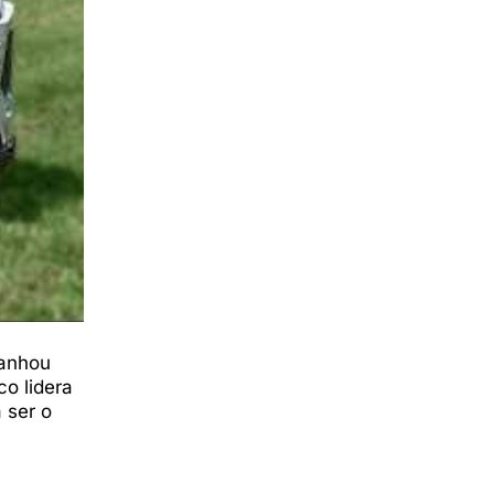
ganhou
co lidera
 ser o