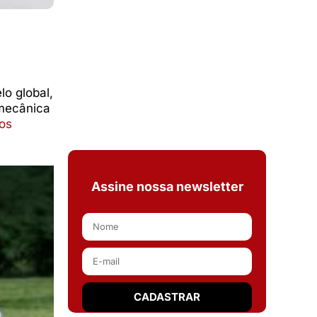
o global,
 mecânica
os
Assine nossa newsletter