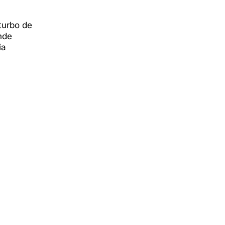
turbo de
nde
ia