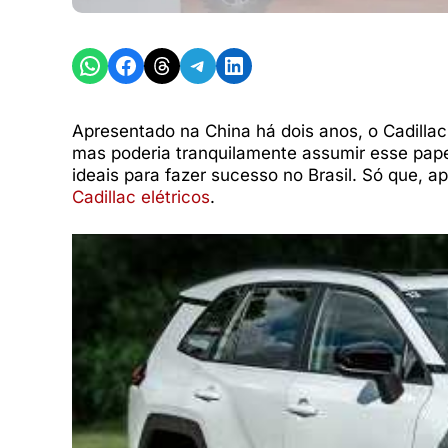
Share on WhatsApp
Share on Facebook
Share on Threads
Share on Telegram
Share on LinkedIn
Apresentado na China há dois anos, o Cadilla
mas poderia tranquilamente assumir esse pap
ideais para fazer sucesso no Brasil. Só que, 
Cadillac elétricos
.