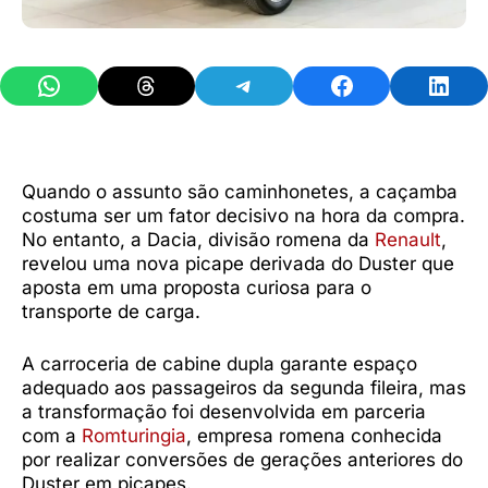
Share on WhatsApp
Share on Threads
Share on Telegram
Share on Facebook
Share 
Quando o assunto são caminhonetes, a caçamba
costuma ser um fator decisivo na hora da compra.
No entanto, a Dacia, divisão romena da
Renault
,
revelou uma nova picape derivada do Duster que
aposta em uma proposta curiosa para o
transporte de carga.
A carroceria de cabine dupla garante espaço
adequado aos passageiros da segunda fileira, mas
a transformação foi desenvolvida em parceria
com a
Romturingia
, empresa romena conhecida
por realizar conversões de gerações anteriores do
Duster em picapes.