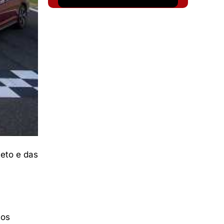
teto e das
cos