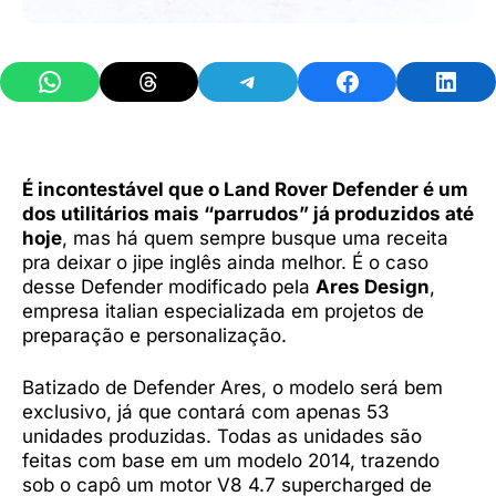
Share on WhatsApp
Share on Threads
Share on Telegram
Share on Facebook
Share 
É incontestável que o Land Rover Defender é um
dos utilitários mais “parrudos” já produzidos até
hoje
, mas há quem sempre busque uma receita
pra deixar o jipe inglês ainda melhor. É o caso
desse Defender modificado pela
Ares Design
,
empresa italian especializada em projetos de
preparação e personalização.
Batizado de Defender Ares, o modelo será bem
exclusivo, já que contará com apenas 53
unidades produzidas. Todas as unidades são
feitas com base em um modelo 2014, trazendo
sob o capô um motor V8 4.7 supercharged de