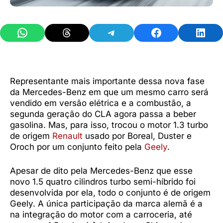
Share on WhatsApp
Share on Threads
Share on Telegram
Share on Facebook
Share 
Representante mais importante dessa nova fase
da Mercedes-Benz em que um mesmo carro será
vendido em versão elétrica e a combustão, a
segunda geração do CLA agora passa a beber
gasolina. Mas, para isso, trocou o motor 1.3 turbo
de origem
Renault
usado por Boreal, Duster e
Oroch por um conjunto feito pela
Geely
.
Apesar de dito pela Mercedes-Benz que esse
novo 1.5 quatro cilindros turbo semi-híbrido foi
desenvolvida por ela, todo o conjunto é de origem
Geely. A única participação da marca alemã é a
na integração do motor com a carroceria, até