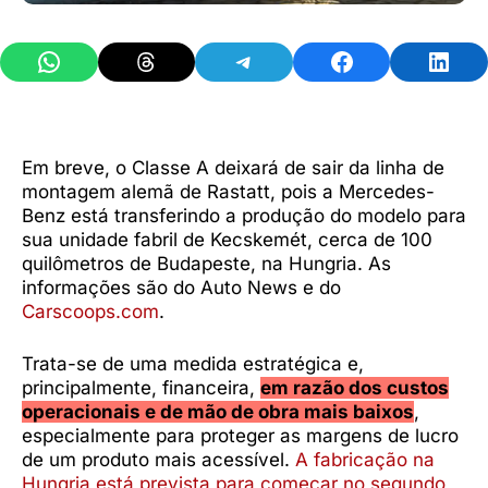
Share on WhatsApp
Share on Threads
Share on Telegram
Share on Facebook
Share 
Em breve, o Classe A deixará de sair da linha de
montagem alemã de Rastatt, pois a Mercedes-
Benz está transferindo a produção do modelo para
sua unidade fabril de Kecskemét, cerca de 100
quilômetros de Budapeste, na Hungria. As
informações são do Auto News e do
Carscoops.com
.
Trata-se de uma medida estratégica e,
principalmente, financeira,
em razão dos custos
operacionais e de mão de obra mais baixos
,
especialmente para proteger as margens de lucro
de um produto mais acessível.
A fabricação na
Hungria está prevista para começar no segundo