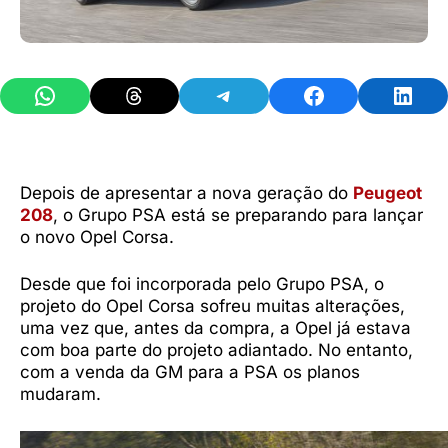
Share on WhatsApp
Share on Threads
Share on Telegram
Share on Facebook
Share 
Depois de apresentar a nova geração do
Peugeot
208
, o Grupo PSA está se preparando para lançar
o novo Opel Corsa.
Desde que foi incorporada pelo Grupo PSA, o
projeto do Opel Corsa sofreu muitas alterações,
uma vez que, antes da compra, a Opel já estava
com boa parte do projeto adiantado. No entanto,
com a venda da GM para a PSA os planos
mudaram.