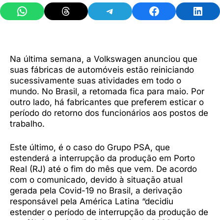
Share on WhatsApp
Share on Threads
Share on Telegram
Share on Facebook
Share 
Na última semana, a Volkswagen anunciou que
suas fábricas de automóveis estão reiniciando
sucessivamente suas atividades em todo o
mundo. No Brasil, a retomada fica para maio. Por
outro lado, há fabricantes que preferem esticar o
período do retorno dos funcionários aos postos de
trabalho.
Este último, é o caso do Grupo PSA, que
estenderá a interrupção da produção em Porto
Real (RJ) até o fim do mês que vem. De acordo
com o comunicado, devido à situação atual
gerada pela Covid-19 no Brasil, a derivação
responsável pela América Latina “decidiu
estender o período de interrupção da produção de