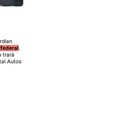
rdian
federal
.
 trará
tal Autos