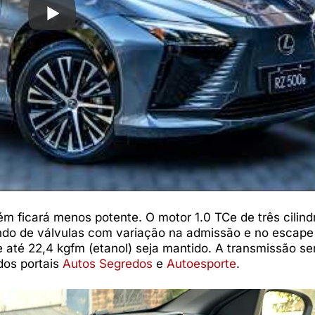
m ficará menos potente. O motor 1.0 TCe de três cilin
ando de válvulas com variação na admissão e no escape
e até 22,4 kgfm (etanol) seja mantido. A transmissão se
dos portais
Autos Segredos
e
Autoesporte
.