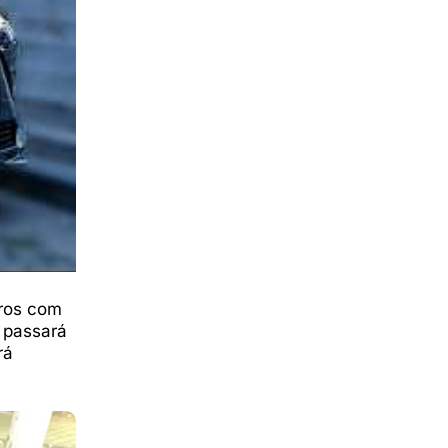
dros com
 passará
rá