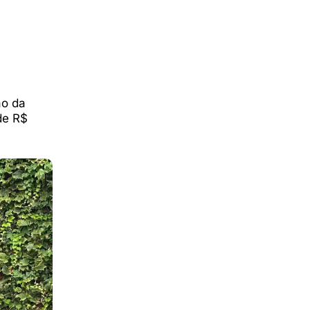
ão da
de R$