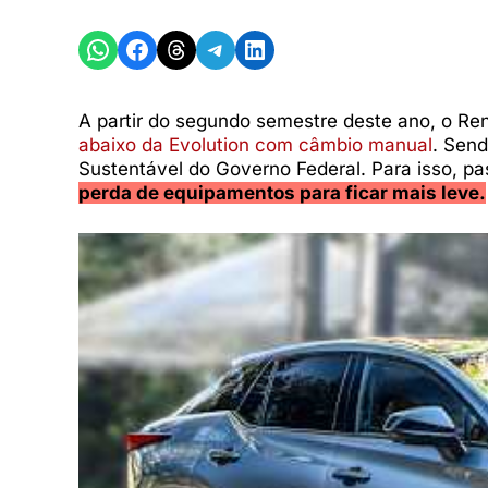
Share on WhatsApp
Share on Facebook
Share on Threads
Share on Telegram
Share on LinkedIn
A partir do segundo semestre deste ano, o Re
abaixo da Evolution com câmbio manual
. Sen
Sustentável do Governo Federal. Para isso, 
perda de equipamentos para ficar mais leve.