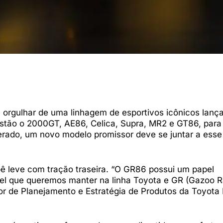
orgulhar de uma linhagem de esportivos icônicos lanç
stão o 2000GT, AE86, Celica, Supra, MR2 e GT86, para 
erado, um novo modelo promissor deve se juntar a esse
ê leve com tração traseira. “O GR86 possui um papel
el que queremos manter na linha Toyota e GR (Gazoo Ra
ior de Planejamento e Estratégia de Produtos da Toyota