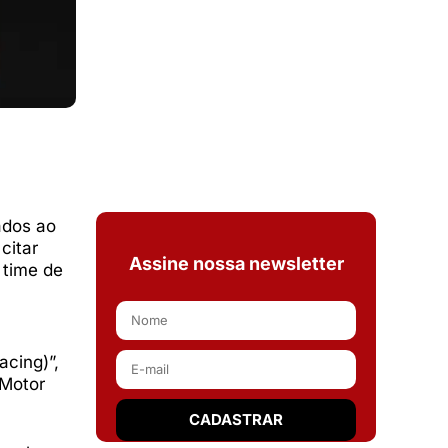
ados ao
citar
Assine nossa newsletter
 time de
cing)”,
 Motor