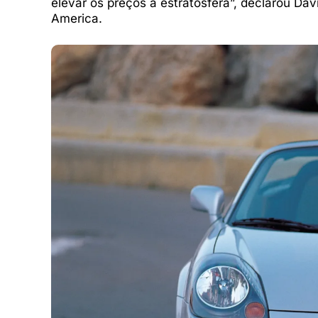
elevar os preços à estratosfera”, declarou Dav
America.