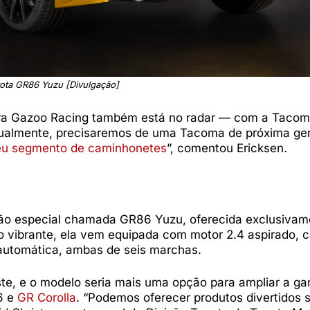
ota GR86 Yuzu [Divulgação]
tura Gazoo Racing também está no radar — com a Taco
tualmente, precisaremos de uma Tacoma de próxima ge
u segmento de caminhonetes
”, comentou Ericksen.
ão especial chamada GR86 Yuzu, oferecida exclusivam
 vibrante, ela vem equipada com motor 2.4 aspirado, 
automática, ambas de seis marchas.
ste, e o modelo seria mais uma opção para ampliar a g
6 e
GR Corolla
. “Podemos oferecer produtos divertidos