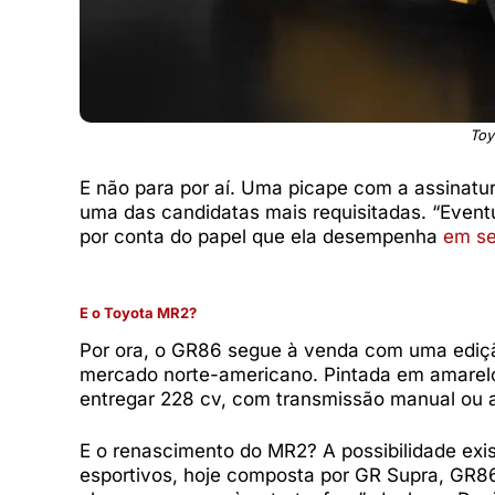
Toy
E não para por aí. Uma picape com a assina
uma das candidatas mais requisitadas. “Even
por conta do papel que ela desempenha
em se
E o Toyota MR2?
Por ora, o GR86 segue à venda com uma ediç
mercado norte-americano. Pintada em amarelo
entregar 228 cv, com transmissão manual ou 
E o renascimento do MR2? A possibilidade exi
esportivos, hoje composta por GR Supra, GR8