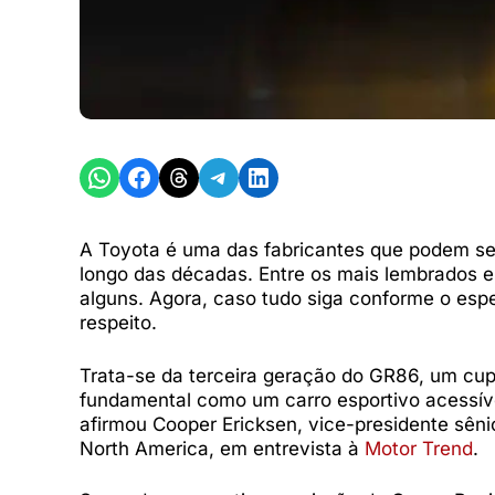
Share on WhatsApp
Share on Facebook
Share on Threads
Share on Telegram
Share on LinkedIn
A Toyota é uma das fabricantes que podem se 
longo das décadas. Entre os mais lembrados e
alguns. Agora, caso tudo siga conforme o esp
respeito.
Trata-se da terceira geração do GR86, um cup
fundamental como um carro esportivo acessív
afirmou Cooper Ericksen, vice-presidente sên
North America, em entrevista à
Motor Trend
.