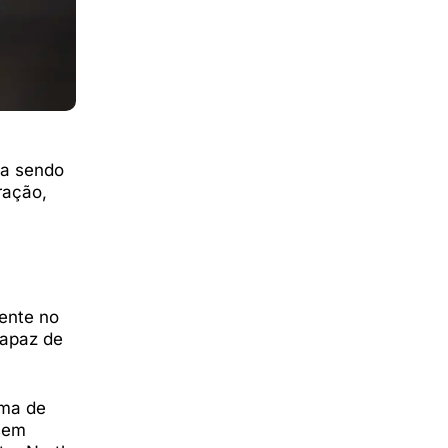
ma sendo
ração,
ente no
capaz de
ama de
 sem