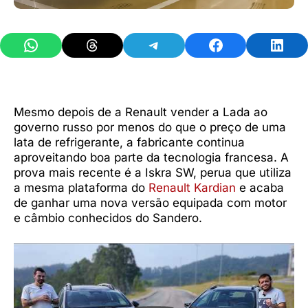
Share on WhatsApp
Share on Threads
Share on Telegram
Share on Facebook
Share 
Mesmo depois de a Renault vender a Lada ao
governo russo por menos do que o preço de uma
lata de refrigerante, a fabricante continua
aproveitando boa parte da tecnologia francesa. A
prova mais recente é a Iskra SW, perua que utiliza
a mesma plataforma do
Renault Kardian
e acaba
de ganhar uma nova versão equipada com motor
e câmbio conhecidos do Sandero.