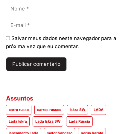
Nome
E-
mail
Salvar meus dados neste navegador para a
próxima vez que eu comentar.
Assuntos
carro russo
carros russos
Iskra SW
LADA
Lada Iskra
Lada Iskra SW
Lada Rússia
lançamento Lada
motor Sandero
perua barata