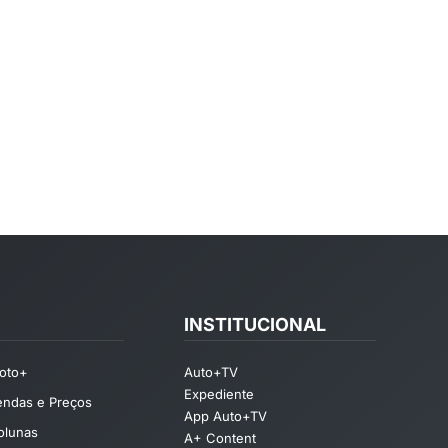
INSTITUCIONAL
oto+
Auto+TV
Expediente
endas e Preços
App Auto+TV
olunas
A+ Content