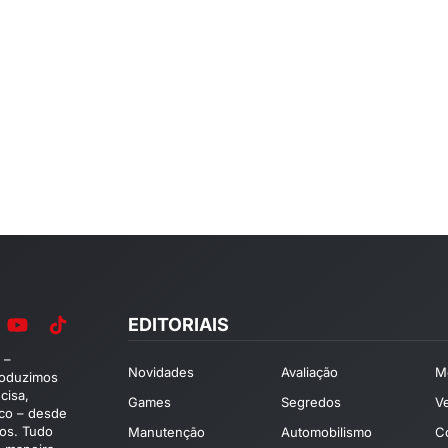
EDITORIAIS
 –
Novidades
Avaliação
M
roduzimos
cisa,
Games
Segredos
V
ico – desde
os. Tudo
Manutenção
Automobilismo
C