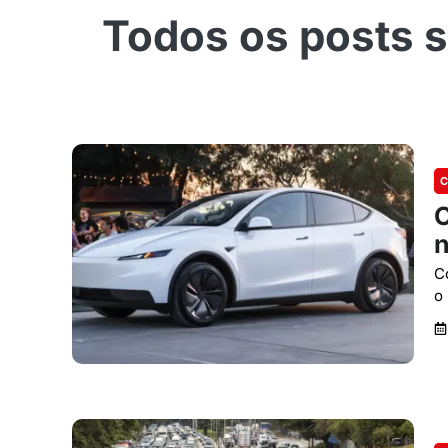
C
O
n
C
o