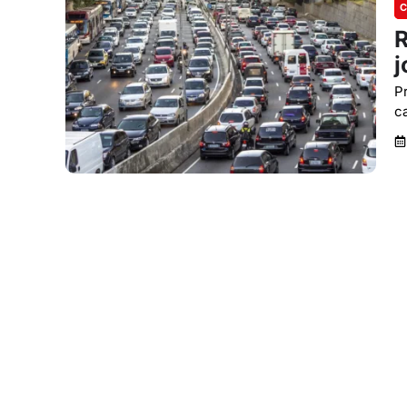
C
R
j
P
c