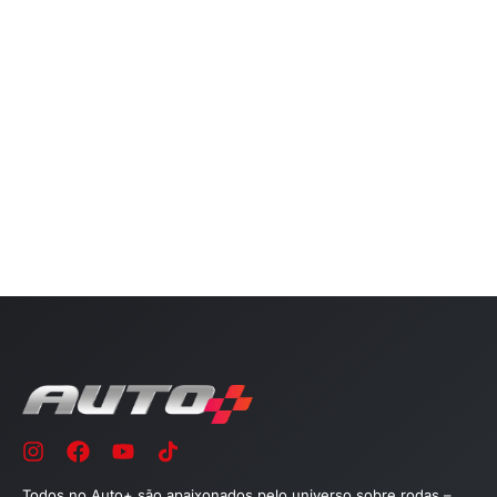
Todos no Auto+ são apaixonados pelo universo sobre rodas –