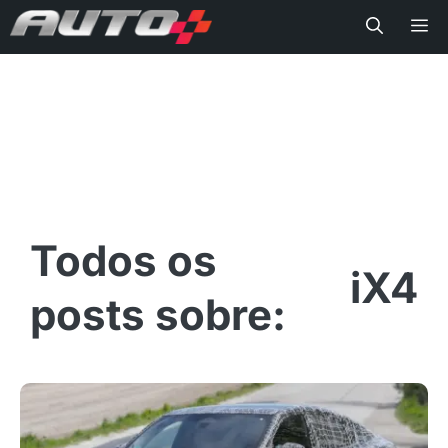
Me
iX4