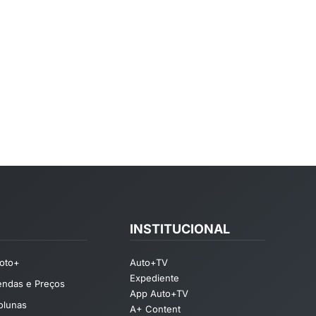
INSTITUCIONAL
oto+
Auto+TV
Expediente
endas e Preços
App Auto+TV
olunas
A+ Content