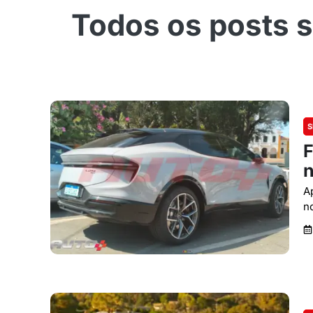
S
F
n
A
n