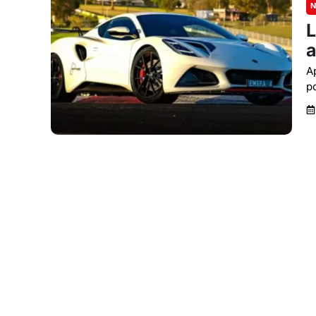
N
L
a
A
p