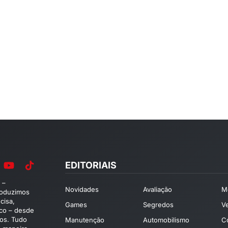
EDITORIAIS
 –
Novidades
Avaliação
M
roduzimos
cisa,
Games
Segredos
V
ico – desde
os. Tudo
Manutenção
Automobilismo
C