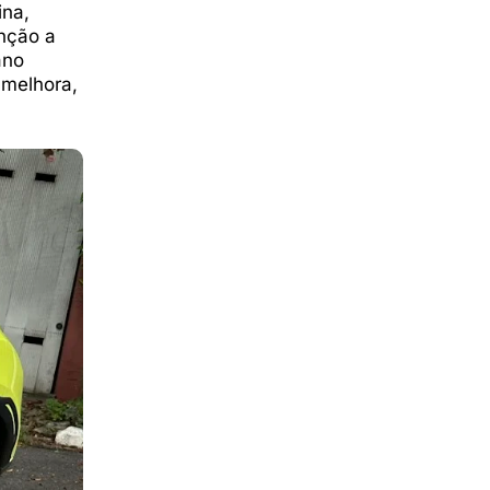
ina,
enção a
ano
 melhora,