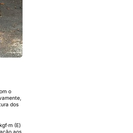
com o
ivamente,
tura dos
 kgf·m (E)
lação aos