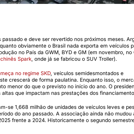
 passado e deve ser revertido nos próximos meses. Arg
enquanto obviamente o Brasil nada exporta em veículos p
produção no País da GWM, BYD e GM (em novembro, no 
chinês Spark
, onde já se fabricou o SUV Troller).
meça no regime SKD
, veículos semidesmontados e
te crescerá de forma paulatina. Enquanto isso, o mer
to menor do que o previsto no início do ano. O preside
uros altas que impactam nas prestações dos financiamento
am-se 1,668 milhão de unidades de veículos leves e pe
ríodo do ano passado. A associação ainda não mudou 
025 frente a 2024. Historicamente o segundo semestr