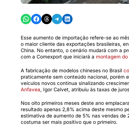
Share on WhatsApp
Share on Facebook
Share on Threads
Share on Telegram
Share on LinkedIn
Esse aumento de importação refere-se ao mês
o maior cliente das exportações brasileiras, 
China. No entanto, o cenário mudará com a 
com a Comexport que iniciará a
montagem do 
A fabricação de modelos chineses no Brasil
co
praticamente sem conteúdo nacional, porém es
veículos novos continua sinalizando crescimen
Anfavea
, Igor Calvet, atribuiu às taxas de j
Nos oito primeiros meses deste ano emplacar
resultado apenas 2,8% acima deste mesmo pe
estimativa de aumento de 5% nas vendas de 2
costuma ser mais positivo que o primeiro.