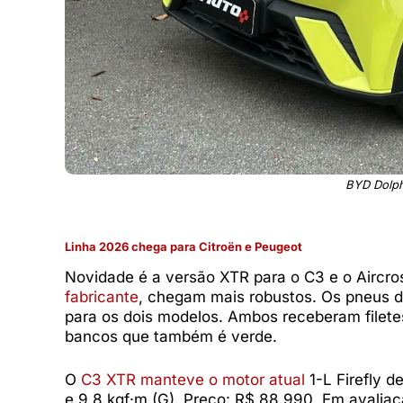
BYD Dolph
Linha 2026 chega para Citroën e Peugeot
Novidade é a versão XTR para o C3 e o Aircro
fabricante
, chegam mais robustos. Os pneus de 
para os dois modelos. Ambos receberam filete
bancos que também é verde.
O
C3 XTR manteve o motor atual
1-L Firefly de
e 9,8 kgf·m (G). Preço: R$ 88.990. Em avaliaçã