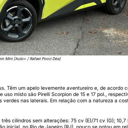
in Mini [Auto+ / Rafael Pocci Déa]
ss. Têm um apelo levemente aventureiro e, de acordo 
uso misto são Pirelli Scorpion de 15 e 17 pol., respect
s verdes nas laterais. Em relação com a natureza a cos
 três cilindros sem alterações: 75 cv (E)/71 cv (G); 10,7
o inicial, no Rio de Janeiro (RJ), pouco se notou em re