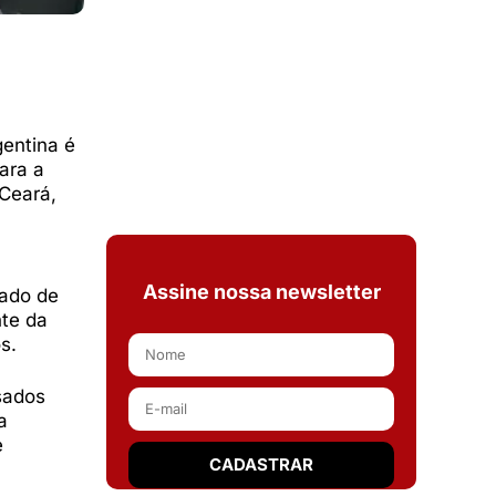
entina é
ara a
Ceará,
Assine nossa newsletter
cado de
nte da
s.
sados
a
e