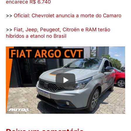
encarece R$ 6.740
>>
Oficial: Chevrolet anuncia a morte do Camaro
>>
Fiat, Jeep, Peugeot, Citroën e RAM terão
híbridos a etanol no Brasil