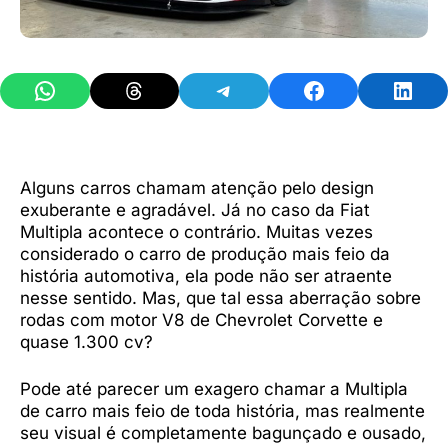
Share on WhatsApp
Share on Threads
Share on Telegram
Share on Facebook
Share 
Alguns carros chamam atenção pelo design
exuberante e agradável. Já no caso da Fiat
Multipla acontece o contrário. Muitas vezes
considerado o carro de produção mais feio da
história automotiva, ela pode não ser atraente
nesse sentido. Mas, que tal essa aberração sobre
rodas com motor V8 de Chevrolet Corvette e
quase 1.300 cv?
Pode até parecer um exagero chamar a Multipla
de carro mais feio de toda história, mas realmente
seu visual é completamente bagunçado e ousado,