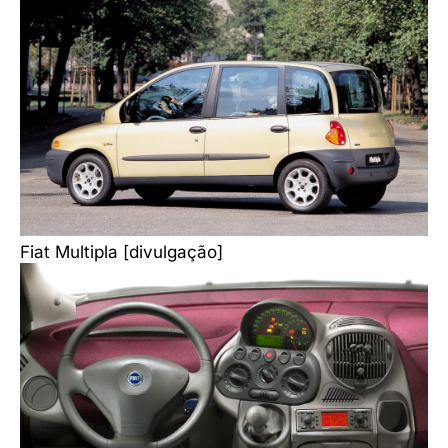
Fiat Multipla [divulgação]