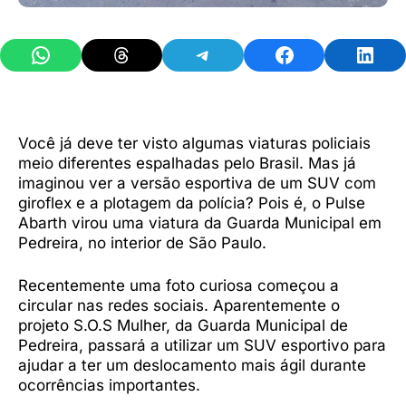
Share on WhatsApp
Share on Threads
Share on Telegram
Share on Facebook
Share 
Você já deve ter visto algumas viaturas policiais
meio diferentes espalhadas pelo Brasil. Mas já
imaginou ver a versão esportiva de um SUV com
giroflex e a plotagem da polícia? Pois é, o Pulse
Abarth virou uma viatura da Guarda Municipal em
Pedreira, no interior de São Paulo.
Recentemente uma foto curiosa começou a
circular nas redes sociais. Aparentemente o
projeto S.O.S Mulher, da Guarda Municipal de
Pedreira, passará a utilizar um SUV esportivo para
ajudar a ter um deslocamento mais ágil durante
ocorrências importantes.