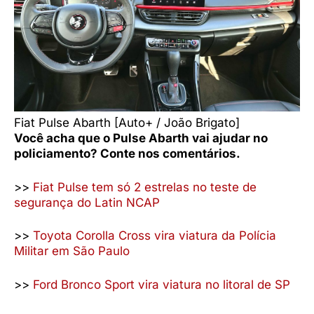
Fiat Pulse Abarth [Auto+ / João Brigato]
Você acha que o Pulse Abarth vai ajudar no
policiamento? Conte nos comentários.
>>
Fiat Pulse tem só 2 estrelas no teste de
segurança do Latin NCAP
>>
Toyota Corolla Cross vira viatura da Polícia
Militar em São Paulo
>>
Ford Bronco Sport vira viatura no litoral de SP