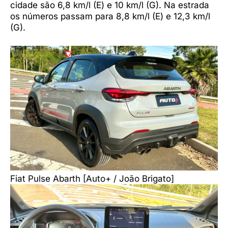
cidade são 6,8 km/l (E) e 10 km/l (G). Na estrada
os números passam para 8,8 km/l (E) e 12,3 km/l
(G).
Fiat Pulse Abarth [Auto+ / João Brigato]