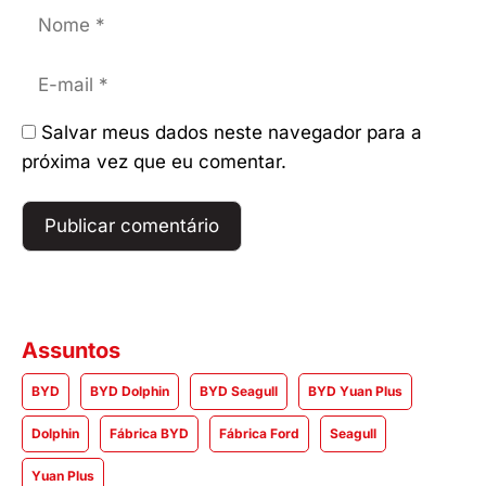
Nome
E-
mail
Salvar meus dados neste navegador para a
próxima vez que eu comentar.
Assuntos
BYD
BYD Dolphin
BYD Seagull
BYD Yuan Plus
Dolphin
Fábrica BYD
Fábrica Ford
Seagull
Yuan Plus