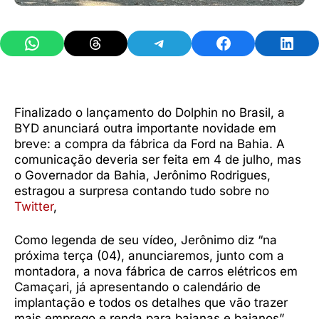
Share on WhatsApp
Share on Threads
Share on Telegram
Share on Facebook
Share 
Finalizado o lançamento do Dolphin no Brasil, a
BYD anunciará outra importante novidade em
breve: a compra da fábrica da Ford na Bahia. A
comunicação deveria ser feita em 4 de julho, mas
o Governador da Bahia, Jerônimo Rodrigues,
estragou a surpresa contando tudo sobre no
Twitter
,
Como legenda de seu vídeo, Jerônimo diz “na
próxima terça (04), anunciaremos, junto com a
montadora, a nova fábrica de carros elétricos em
Camaçari, já apresentando o calendário de
implantação e todos os detalhes que vão trazer
mais emprego e renda para baianas e baianos”.